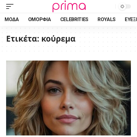
ΜΌΔΑ
ΟΜΟΡΦΙΆ
CELEBRITIES
ROYALS
ΕΥΕΞ
Ετικέτα:
κούρεμα