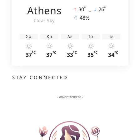
Athens
°
°
30
_
26
48%
Clear Sky
Σα
Κυ
Δε
Τρ
Τε
°C
°C
°C
°C
°C
37
37
33
35
34
STAY CONNECTED
- Advertisement -