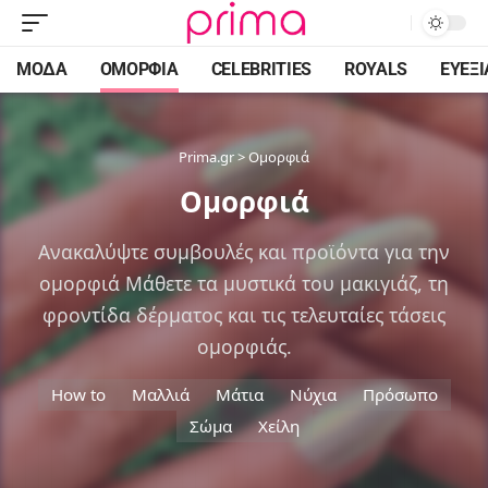
ΜΌΔΑ
ΟΜΟΡΦΙΆ
CELEBRITIES
ROYALS
ΕΥΕΞΊ
Prima.gr
>
Ομορφιά
Ομορφιά
Ανακαλύψτε συμβουλές και προϊόντα για την
ομορφιά Μάθετε τα μυστικά του μακιγιάζ, τη
φροντίδα δέρματος και τις τελευταίες τάσεις
ομορφιάς.
How to
Μαλλιά
Μάτια
Νύχια
Πρόσωπο
Σώμα
Χείλη