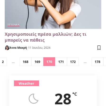
ΙΣΙΏΜΑ
Χρησιμοποιείς πρέσα μαλλιών; Δες τι
μπορείς να πάθεις
Άννα Μακρή
11 Ιουνίου, 2024
2
…
168
169
170
171
172
…
178
Weather
28
°C