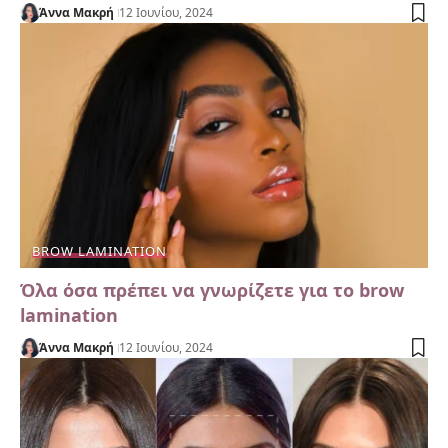
Άννα Μακρή
12 Ιουνίου, 2024
BROW LAMINATION
Όλα όσα πρέπει να γνωρίζετε για το brow
lamination
Άννα Μακρή
12 Ιουνίου, 2024