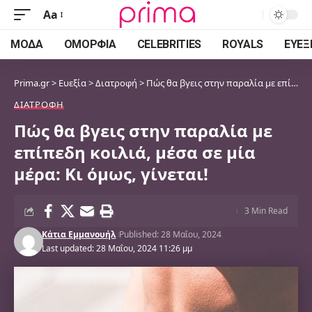
Aa
Font
Resizer
ΜΌΔΑ
ΟΜΟΡΦΙΆ
CELEBRITIES
ROYALS
ΕΥΕΞ
Prima.gr
>
Ευεξία
>
Διατροφή
>
Πώς θα βγεις στην παραλία με επίπεδη κοιλιά, μέσα σε μία μέρα: Κι όμως, γίνεται!
ΔΙΑΤΡΟΦΉ
Πώς θα βγεις στην παραλία με
επίπεδη κοιλιά, μέσα σε μία
μέρα: Κι όμως, γίνεται!
3 Min Read
Κάτια Εμμανουήλ
Published: 28 Μαΐου, 2024
Last updated: 28 Μαΐου, 2024 11:26 μμ