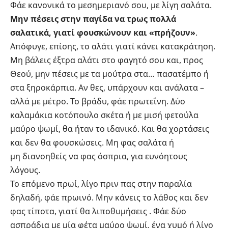
Φάε κανονικά το μεσημεριανό σου, με λίγη σαλάτα.
Μην πέσεις στην παγίδα να τρως πολλά
σαλατικά, γιατί φουσκώνουν και «πρήζουν»
.
Απόφυγε, επίσης, το αλάτι γιατί κάνει κατακράτηση.
Μη βάλεις έξτρα αλάτι στο φαγητό σου και, προς
Θεού, μην πέσεις με τα μούτρα στα… πασατέμπο ή
στα ξηροκάρπια. Αν θες, υπάρχουν και ανάλατα –
αλλά με μέτρο. Το βράδυ, φάε πρωτεΐνη. Δύο
καλαμάκια κοτόπουλο σκέτα ή με μισή φετούλα
μαύρο ψωμί, θα ήταν το ιδανικό. Και θα χορτάσεις
και δεν θα φουσκώσεις. Μη φας σαλάτα ή
μη διανοηθείς να φας όσπρια, για ευνόητους
λόγους.
Το επόμενο πρωί, λίγο πριν πας στην παραλία
δηλαδή, φάε πρωινό. Μην κάνεις το λάθος και δεν
φας τίποτα, γιατί θα λιποθυμήσεις . Φάε δύο
ασπράδια με μία φέτα μαύρο ψωμί, ένα χυμό ή λίγο