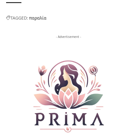
TAGGED:
παραλία
- Advertisement -