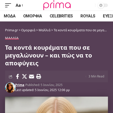
Aa
Font
Resizer
ΜΌΔΑ
ΟΜΟΡΦΙΆ
CELEBRITIES
ROYALS
ΕΥΕΞ
Prima.gr
>
Ομορφιά
>
Μαλλιά
>
Τα κοντά κουρέματα που σε μεγαλώνουν – και πώς να το αποφύγεις
ΜΑΛΛΙΆ
Τα κοντά κουρέματα που σε
μεγαλώνουν – και πώς να το
αποφύγεις
3 Min Read
Prima
Published: 5 Ιουνίου, 2025
Last updated: 5 Ιουνίου, 2025 12:06 μμ