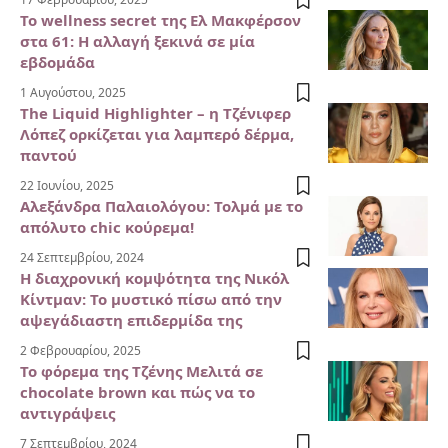
Το wellness secret της Ελ Μακφέρσον
στα 61: Η αλλαγή ξεκινά σε μία
εβδομάδα
1 Αυγούστου, 2025
The Liquid Highlighter – η Τζένιφερ
Λόπεζ ορκίζεται για λαμπερό δέρμα,
παντού
22 Ιουνίου, 2025
Αλεξάνδρα Παλαιολόγου: Τολμά με το
απόλυτο chic κούρεμα!
24 Σεπτεμβρίου, 2024
Η διαχρονική κομψότητα της Νικόλ
Κίντμαν: Το μυστικό πίσω από την
αψεγάδιαστη επιδερμίδα της
2 Φεβρουαρίου, 2025
Το φόρεμα της Τζένης Μελιτά σε
chocolate brown και πώς να το
αντιγράψεις
7 Σεπτεμβρίου, 2024