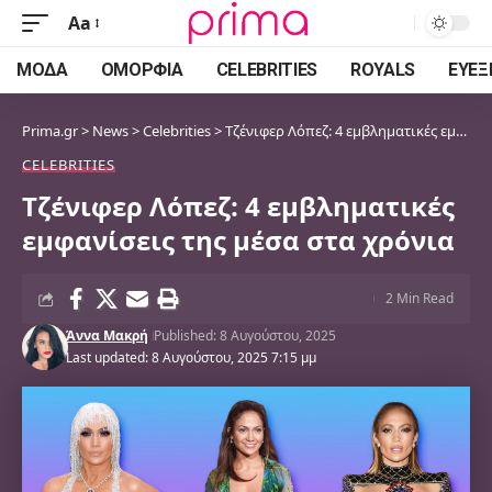
Aa
Font
Resizer
ΜΌΔΑ
ΟΜΟΡΦΙΆ
CELEBRITIES
ROYALS
ΕΥΕΞ
Prima.gr
>
News
>
Celebrities
>
Τζένιφερ Λόπεζ: 4 εμβληματικές εμφανίσεις της μέσα στα χρόνια
CELEBRITIES
Τζένιφερ Λόπεζ: 4 εμβληματικές
εμφανίσεις της μέσα στα χρόνια
2 Min Read
Άννα Μακρή
Published: 8 Αυγούστου, 2025
Last updated: 8 Αυγούστου, 2025 7:15 μμ