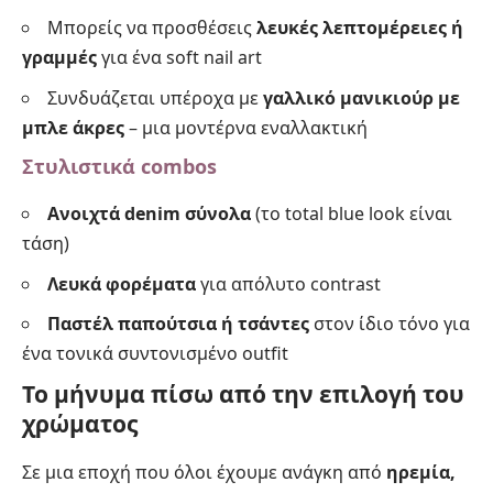
Μπορείς να προσθέσεις
λευκές λεπτομέρειες ή
γραμμές
για ένα soft nail art
Συνδυάζεται υπέροχα με
γαλλικό μανικιούρ με
μπλε άκρες
– μια μοντέρνα εναλλακτική
Στυλιστικά combos
Ανοιχτά denim σύνολα
(το total blue look είναι
τάση)
Λευκά φορέματα
για απόλυτο contrast
Παστέλ παπούτσια ή τσάντες
στον ίδιο τόνο για
ένα τονικά συντονισμένο outfit
Το μήνυμα πίσω από την επιλογή του
χρώματος
Σε μια εποχή που όλοι έχουμε ανάγκη από
ηρεμία,