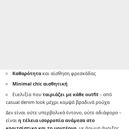
Καθαρότητα
και αίσθηση φρεσκάδας
Minimal chic αισθητική
Ευελιξία που
ταιριάζει με κάθε outfit
– από
casual denim look μέχρι κομψά βραδινά ρούχα
Δεν είναι ούτε υπερβολικά έντονο, ούτε αδιάφορο –
είναι
η τέλεια ισορροπία ανάμεσα στο
κοριτσίστικο και το μοντέρνο
, με άρωμα άνοιξης