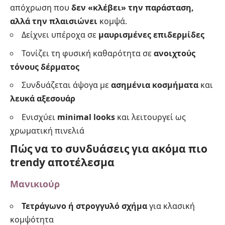
απόχρωση που
δεν «κλέβει» την παράσταση,
αλλά την πλαισιώνει
κομψά.
Δείχνει υπέροχα σε
μαυρισμένες επιδερμίδες
Τονίζει τη φυσική καθαρότητα σε
ανοιχτούς
τόνους δέρματος
Συνδυάζεται άψογα με
ασημένια κοσμήματα
και
λευκά αξεσουάρ
Ενισχύει
minimal looks
και λειτουργεί ως
χρωματική πινελιά
Πώς να το συνδυάσεις για ακόμα πιο
trendy αποτέλεσμα
Μανικιούρ
Τετράγωνο ή στρογγυλό σχήμα
για κλασική
κομψότητα