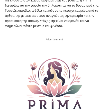
Με κλασάτο στυλ και αδιαμφισβήτητη κομψότητα, η Prima
ξεχωρίζει για την ευφυΐα την θηλυκότητα και το δυναμισμό της.
Γνωρίζει ακριβώς τι θέλει και πώς να το πετύχει και μέσα από τα
άρθρα της μεταφέρει στους αναγνώστες την εμπειρία και την
προσωπική της άποψη. Στόχος της είναι να εμπνέει και να
ενημερώνει, πάντα με στυλ και φινέτσα.
- Advertisement -