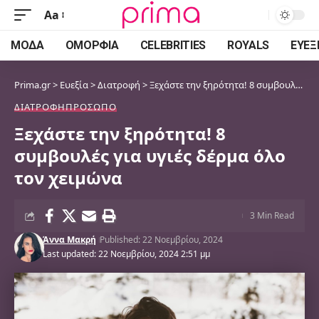
Aa
Font
Resizer
ΜΌΔΑ
ΟΜΟΡΦΙΆ
CELEBRITIES
ROYALS
ΕΥΕΞ
Prima.gr
>
Ευεξία
>
Διατροφή
>
Ξεχάστε την ξηρότητα! 8 συμβουλές για υγιές δέρμα όλο τον χειμώνα
ΔΙΑΤΡΟΦΉ
ΠΡΌΣΩΠΟ
Ξεχάστε την ξηρότητα! 8
συμβουλές για υγιές δέρμα όλο
τον χειμώνα
3 Min Read
Άννα Μακρή
Published: 22 Νοεμβρίου, 2024
Last updated: 22 Νοεμβρίου, 2024 2:51 μμ