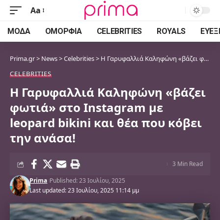
Aa
Font
Resizer
ΜΌΔΑ
ΟΜΟΡΦΙΆ
CELEBRITIES
ROYALS
ΕΥΕΞ
Prima.gr
>
News
>
Celebrities
>
Η Γαρυφαλλιά Καληφώνη «βάζει φωτιά» στο Instagram με leopard bikini και θέα που κόβει την ανάσα!
CELEBRITIES
Η Γαρυφαλλιά Καληφώνη «βάζει
φωτιά» στο Instagram με
leopard bikini και θέα που κόβει
την ανάσα!
3 Min Read
Prima
Published: 23 Ιουλίου, 2025
Last updated: 23 Ιουλίου, 2025 11:14 μμ