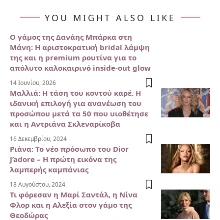
YOU MIGHT ALSO LIKE
Ο γάμος της Δανάης Μπάρκα στη
Μάνη: Η αριστοκρατική bridal λάμψη
της και η premium ρουτίνα για το
απόλυτο καλοκαιρινό inside-out glow
14 Ιουνίου, 2026
Μαλλιά: Η τάση του κοντού καρέ. Η
ιδανική επιλογή για ανανέωση του
προσώπου μετά τα 50 που υιοθέτησε
και η Αντριάνα Σκλεναρίκοβα
16 Δεκεμβρίου, 2024
Ριάνα: Το νέο πρόσωπο του Dior
J’adore – Η πρώτη εικόνα της
λαμπερής καμπάνιας
18 Αυγούστου, 2024
Τι φόρεσαν η Μαρί Σαντάλ, η Νίνα
Φλορ και η Αλεξία στον γάμο της
Θεοδώρας